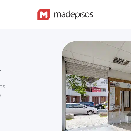
.
es
s