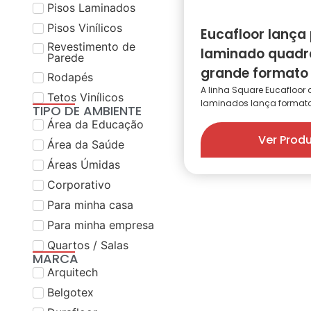
Pisos Laminados
Pisos Vinílicos
Eucafloor lança 
Revestimento de
laminado quadr
Parede
grande formato
Rodapés
A linha Square Eucafloor 
Tetos Vinílicos
laminados lança formato 
TIPO DE AMBIENTE
Área da Educação
Ver Prod
Área da Saúde
Áreas Úmidas
Corporativo
Para minha casa
Para minha empresa
Quartos / Salas
MARCA
Arquitech
Belgotex