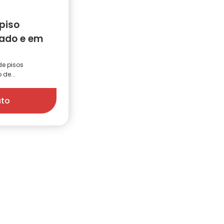
piso
ado e em
de pisos
de...
uto