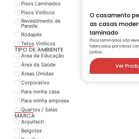
Pisos Laminados
Pisos Vinílicos
O casamento per
Revestimento de
as casas modern
Parede
laminado
Rodapés
Pisos laminados são reve
Tetos Vinílicos
fabricados por várias 
TIPO DE AMBIENTE
juntas...
Área da Educação
Área da Saúde
Ver Prod
Áreas Úmidas
Corporativo
Para minha casa
Para minha empresa
Quartos / Salas
MARCA
Arquitech
Belgotex