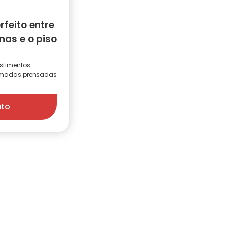
feito entre
as e o piso
stimentos
camadas prensadas
uto