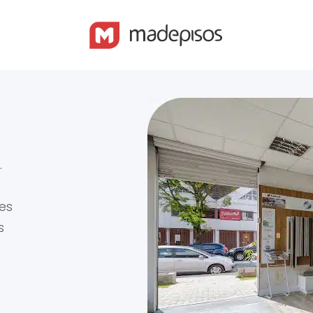
.
es
s