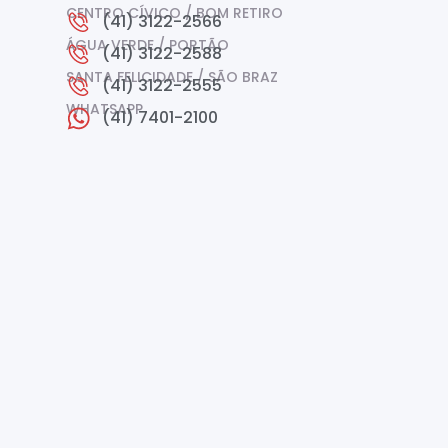
CENTRO CÍVICO / BOM RETIRO
(41) 3122-2566
ÁGUA VERDE / PORTÃO
(41) 3122-2588
SANTA FELICIDADE / SÃO BRAZ
(41) 3122-2555
WHATSAPP
(41) 7401-2100