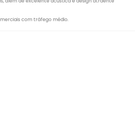
s, além de excelente acústica e design atraente
omerciais com tráfego médio.