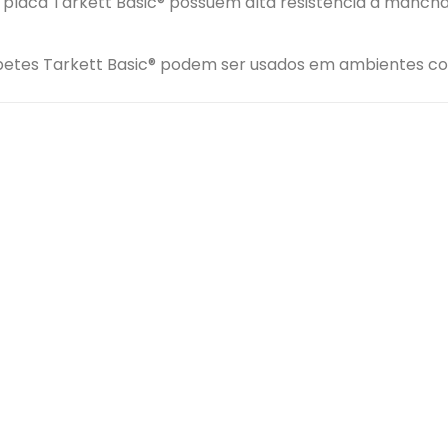
m placa Tarkett Basic® possuem alta resistência a mancha
rpetes Tarkett Basic® podem ser usados em ambientes c