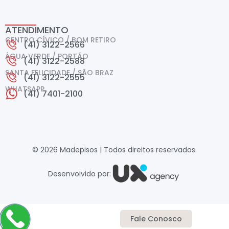
ATENDIMENTO
CENTRO CÍVICO / BOM RETIRO
(41) 3122-2566
ÁGUA VERDE / PORTÃO
(41) 3122-2588
SANTA FELICIDADE / SÃO BRAZ
(41) 3122-2555
WHATSAPP
(41) 7401-2100
© 2026 Madepisos | Todos direitos reservados.
Desenvolvido por:
Fale Conosco