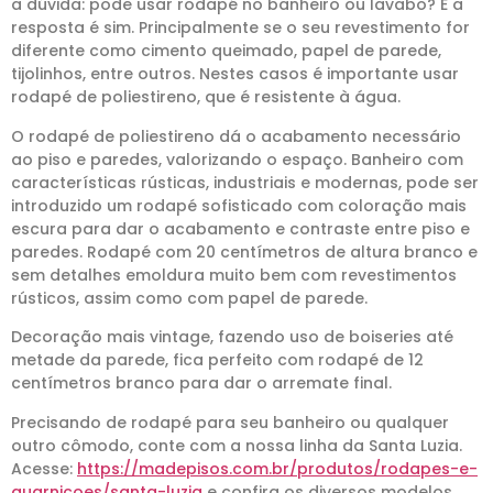
a dúvida: pode usar rodapé no banheiro ou lavabo? E a
resposta é sim. Principalmente se o seu revestimento for
diferente como cimento queimado, papel de parede,
tijolinhos, entre outros. Nestes casos é importante usar
rodapé de poliestireno, que é resistente à água.
O rodapé de poliestireno dá o acabamento necessário
ao piso e paredes, valorizando o espaço. Banheiro com
características rústicas, industriais e modernas, pode ser
introduzido um rodapé sofisticado com coloração mais
escura para dar o acabamento e contraste entre piso e
paredes. Rodapé com 20 centímetros de altura branco e
sem detalhes emoldura muito bem com revestimentos
rústicos, assim como com papel de parede.
Decoração mais vintage, fazendo uso de boiseries até
metade da parede, fica perfeito com rodapé de 12
centímetros branco para dar o arremate final.
Precisando de rodapé para seu banheiro ou qualquer
outro cômodo, conte com a nossa linha da Santa Luzia.
Acesse:
https://madepisos.com.br/produtos/rodapes-e-
guarnicoes/santa-luzia
e confira os diversos modelos.