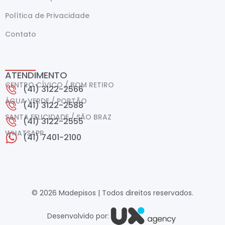
Política de Privacidade
Contato
ATENDIMENTO
CENTRO CÍVICO / BOM RETIRO
(41) 3122-2566
ÁGUA VERDE / PORTÃO
(41) 3122-2588
SANTA FELICIDADE / SÃO BRAZ
(41) 3122-2555
WHATSAPP
(41) 7401-2100
© 2026 Madepisos | Todos direitos reservados.
Desenvolvido por: